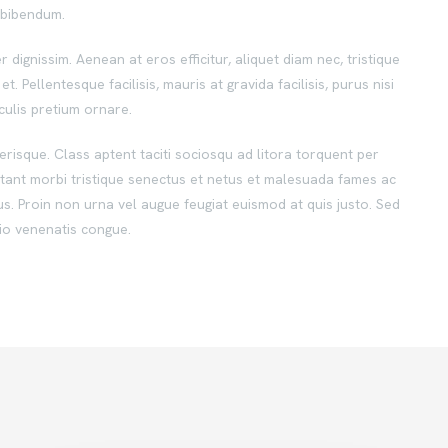
m bibendum.
 dignissim. Aenean at eros efficitur, aliquet diam nec, tristique
t. Pellentesque facilisis, mauris at gravida facilisis, purus nisi
aculis pretium ornare.
lerisque. Class aptent taciti sociosqu ad litora torquent per
tant morbi tristique senectus et netus et malesuada fames ac
us. Proin non urna vel augue feugiat euismod at quis justo. Sed
odio venenatis congue.