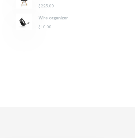
$
225.00
Wire organizer
$
10.00