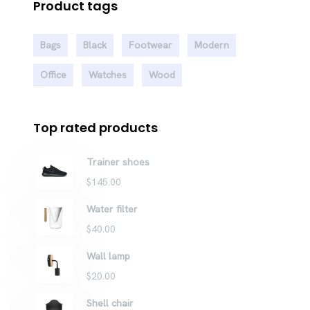
Product tags
Bags
Black
Footwear
Modern
Office
Watches
Wood
Top rated products
Trainer shoes
$
145.00
Water filter
$
40.00
Wall lamp
$
20.00
Shell chair