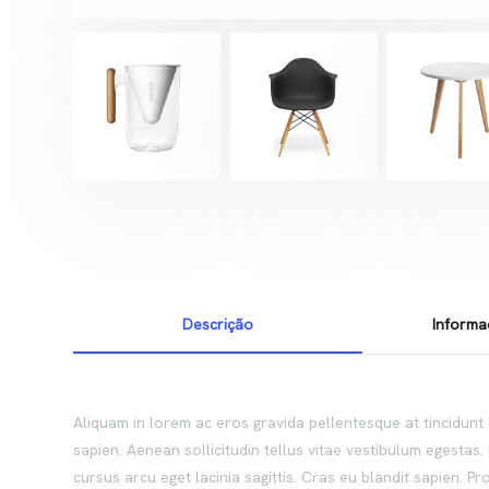
Descrição
Informa
Aliquam in lorem ac eros gravida pellentesque at tincidunt 
sapien. Aenean sollicitudin tellus vitae vestibulum egestas. 
cursus arcu eget lacinia sagittis. Cras eu blandit sapien. 