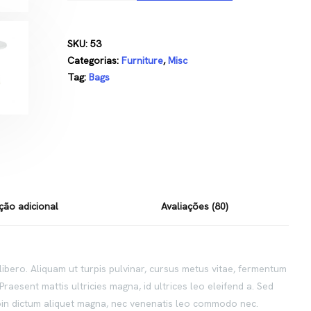
SKU:
53
Categorias:
Furniture
,
Misc
Tag:
Bags
ção adicional
Avaliações (80)
libero. Aliquam ut turpis pulvinar, cursus metus vitae, fermentum
Praesent mattis ultricies magna, id ultrices leo eleifend a. Sed
Proin dictum aliquet magna, nec venenatis leo commodo nec.