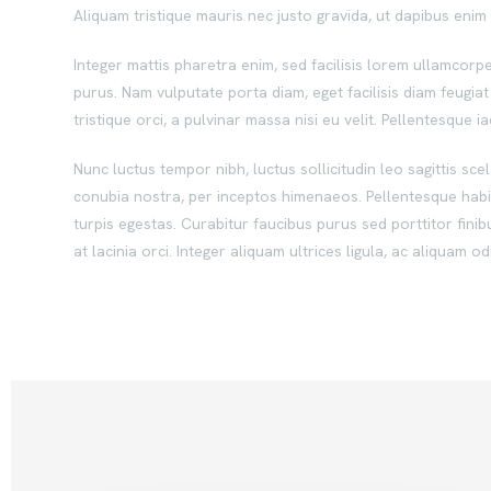
Aliquam tristique mauris nec justo gravida, ut dapibus eni
Integer mattis pharetra enim, sed facilisis lorem ullamcorper
purus. Nam vulputate porta diam, eget facilisis diam feugiat e
tristique orci, a pulvinar massa nisi eu velit. Pellentesque i
Nunc luctus tempor nibh, luctus sollicitudin leo sagittis sce
conubia nostra, per inceptos himenaeos. Pellentesque habi
turpis egestas. Curabitur faucibus purus sed porttitor finib
at lacinia orci. Integer aliquam ultrices ligula, ac aliquam 