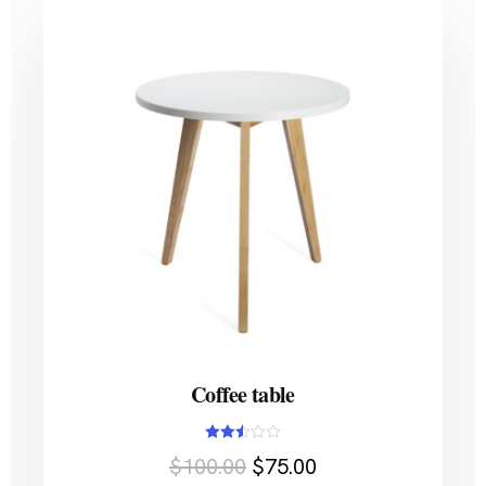
Coffee table
Avaliação
$
100.00
$
75.00
2.50