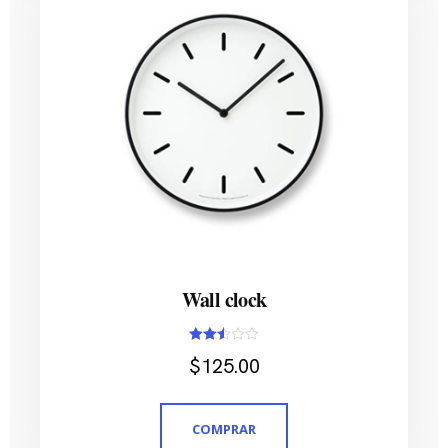
Wall clock
Avaliação
$
125.00
2.51
de 5
COMPRAR