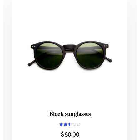
Black sunglasses
Avaliação
$
80.00
2.58