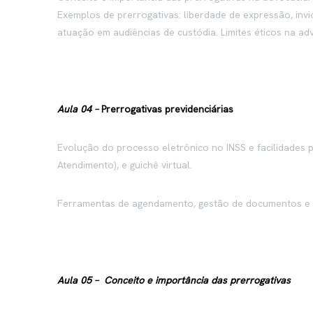
Exemplos de prerrogativas: liberdade de expressão, invi
atuação em audiências de custódia. Limites éticos na adv
Aula 04 –
Prerrogativas previdenciárias
Evolução do processo eletrônico no INSS e facilidades 
Atendimento), e guichê virtual.
Ferramentas de agendamento, gestão de documentos e r
Aula 05 –
Conceito e importância das prerrogativas