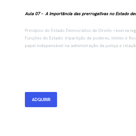
Aula 07 – A importância das prerrogativas no Estado dem
Princípios do Estado Democrático de Direito: reserva lega
Funções do Estado: tripartição de poderes, limites e fisc
papel indispensável na administração da justiça e relaçã
ADQUIRIR