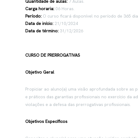
Quantidade de aulas:
7 Aulas.
Carga horaria:
06 Horas.
Período:
O curso ficará disponível no período de 365 di
Data de início:
21/10/2024
Data de término:
31/12/2026
CURSO DE PRERROGATIVAS
Objetivo Geral
Propiciar ao aluno(a) uma visão aprofundada sobre as 
e práticos das garantias profissionais no exercício da a
violações e a defesa das prerrogativas profissionais.
Objetivos Específicos