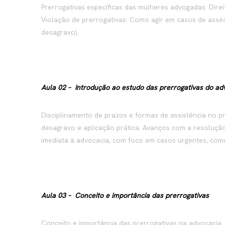
Prerrogativas específicas das mulheres advogadas: Direit
Violação de prerrogativas: Como agir em casos de assédi
desagravo).
Aula 02 –
Introdução ao estudo das prerrogativas do a
Disciplinamento de prazos e formas de assistência no 
desagravo e aplicação prática. Avanços com a resolução
imediata à advocacia, com foco em casos urgentes, como 
Aula 03 –
Conceito e importância das prerrogativas
Conceito e importância das prerrogativas na advocacia. 