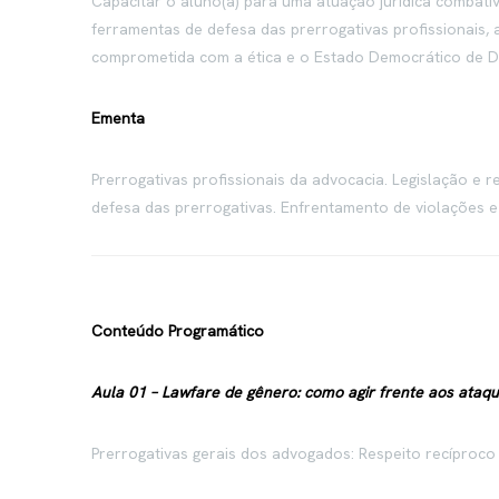
Capacitar o aluno(a) para uma atuação jurídica combati
ferramentas de defesa das prerrogativas profissionais,
comprometida com a ética e o Estado Democrático de Di
Ementa
Prerrogativas profissionais da advocacia. Legislação e 
defesa das prerrogativas. Enfrentamento de violações e 
Conteúdo Programático
Aula 01 – Lawfare de gênero: como agir frente aos ataq
Prerrogativas gerais dos advogados: Respeito recíproco e