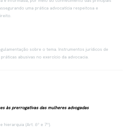
va e informada, por meio do conhecimento das principais
 assegurando uma prática advocatícia respeitosa e
reito.
regulamentação sobre o tema. Instrumentos jurídicos de
práticas abusivas no exercício da advocacia.
ues às prerrogativas das mulheres advogadas
 hierarquia (Art. 6º e 7º).