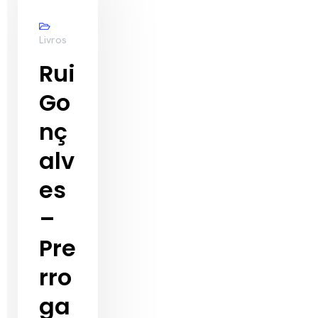
Livros
Rui
Go
nç
alv
es
–
Pre
rro
ga