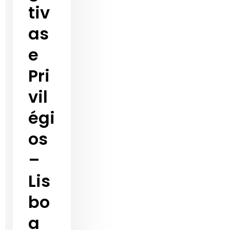
tiv
as
e
Pri
vil
égi
os
–
Lis
bo
a